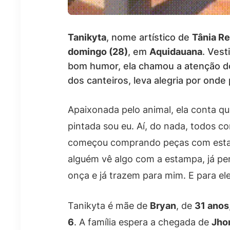
Tanikyta
, nome artístico de
Tânia Re
domingo (28)
, em
Aquidauana
. Ves
bom humor, ela chamou a atenção d
dos canteiros, leva alegria por onde
Apaixonada pelo animal, ela conta q
pintada sou eu. Aí, do nada, todos 
começou comprando peças com estampa
alguém vê algo com a estampa, já pe
onça e já trazem para mim. E para el
Tanikyta é mãe de
Bryan
, de
31 anos
6
. A família espera a chegada de
Jho