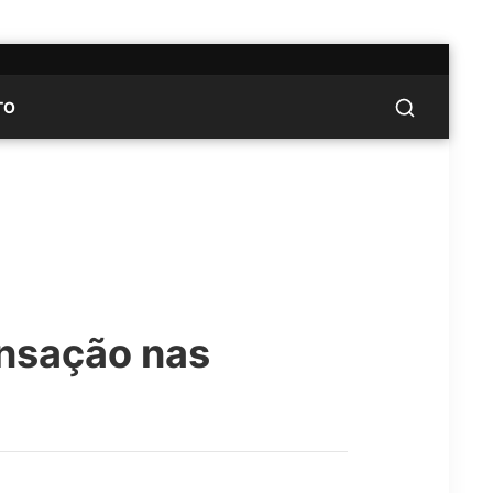
TO
ensação nas