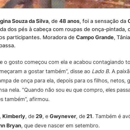
gina Souza da Silva
, de
48 anos
, foi a sensação da
tida dos pés à cabeça com roupas de onça-pintada,
os participantes. Moradora de
Campo Grande
, Tâni
 passa.
ue o gosto começou com ela e acabou contagiando to
começaram a gostar também”, disse ao
Lado B
. A paix
 de onça para ela, depois para os filhos, netos, g
nsa nela. “Quando não sou eu que compro, eles pass
es também”, afirmou.
,
Kimberly
, de
29
, e
Gwynever
, de
21
. Também é av
nn Bryan
, que deve nascer em setembro.