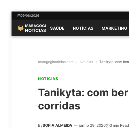
09/08/2026
SAÚDE
NOTÍCIAS
MARKETING
maragoginoticias.com
»
Notícias
»
Tanikyta: com ber
NOTíCIAS
Tanikyta: com ber
corridas
By
SOFIA ALMEIDA
—
junho 29, 2026
3 min Read