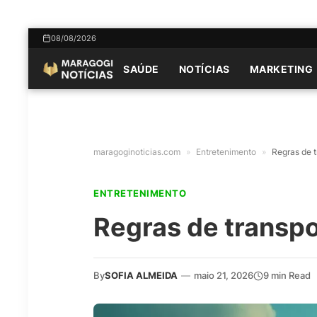
08/08/2026
SAÚDE
NOTÍCIAS
MARKETING
maragoginoticias.com
»
Entretenimento
»
Regras de 
ENTRETENIMENTO
Regras de transp
By
SOFIA ALMEIDA
—
maio 21, 2026
9 min Read