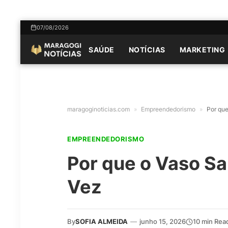
07/08/2026
SAÚDE
NOTÍCIAS
MARKETING
maragoginoticias.com
»
Empreendedorismo
»
Por que
EMPREENDEDORISMO
Por que o Vaso Sa
Vez
By
SOFIA ALMEIDA
—
junho 15, 2026
10 min Rea