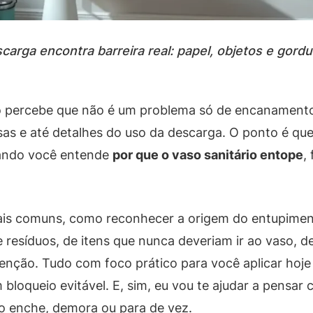
arga encontra barreira real: papel, objetos e gord
go percebe que não é um problema só de encanamento
isas e até detalhes do uso da descarga. O ponto é que
uando você entende
por que o vaso sanitário entope
,
mais comuns, como reconhecer a origem do entupiment
e resíduos, de itens que nunca deveriam ir ao vaso,
tenção. Tudo com foco prático para você aplicar hoj
loqueio evitável. E, sim, eu vou te ajudar a pensar
so enche, demora ou para de vez.