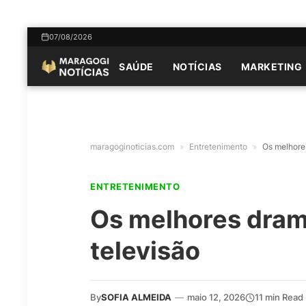
07/08/2026
SAÚDE
NOTÍCIAS
MARKETING
maragoginoticias.com
»
Entretenimento
»
Os melhores
ENTRETENIMENTO
Os melhores drama
televisão
By
SOFIA ALMEIDA
—
maio 12, 2026
11 min Read