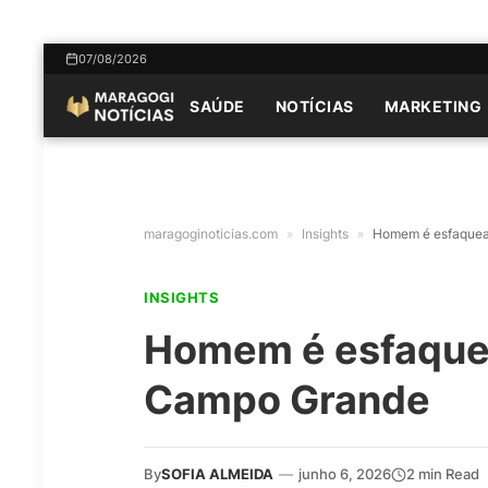
07/08/2026
SAÚDE
NOTÍCIAS
MARKETING
maragoginoticias.com
»
Insights
»
Homem é esfaquea
INSIGHTS
Homem é esfaquea
Campo Grande
By
SOFIA ALMEIDA
—
junho 6, 2026
2 min Read