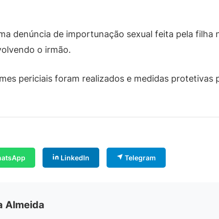
ma denúncia de importunação sexual feita pela filha 
volvendo o irmão.
mes periciais foram realizados e medidas protetivas p
atsApp
LinkedIn
Telegram
ia Almeida