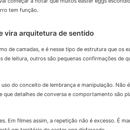
 vai começar a notar que muitos easter eggs escondi
urro tem função.
 vira arquitetura de sentido
mo de camadas, e é nesse tipo de estrutura que os e
de leitura, outros são pequenas confirmações de que
uso do conceito de lembrança e manipulação. Não é
ebe que detalhes de conversa e comportamento são pl
entes. Em filmes assim, a repetição não é excesso. É 
stá em território de easter egg disfarçado.