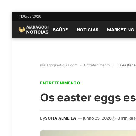
06/08/2026
SAÚDE
NOTÍCIAS
MARKETING
maragoginoticias.com
»
Entretenimento
»
Os easter e
ENTRETENIMENTO
Os easter eggs es
By
SOFIA ALMEIDA
—
junho 25, 2026
13 min Rea