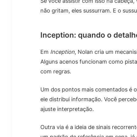
Se você assistir com isso na cabeça,
não gritam, eles sussurram. E o suss
Inception: quando o detalhe
Em
Inception
, Nolan cria um mecanis
Alguns acenos funcionam como pistas 
com regras.
Um dos pontos mais comentados é o 
ele distribui informação. Você perc
ajuste interpretação.
Outra via é a ideia de sinais recorr
um padrão de referência em cena, já e