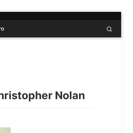
TO
hristopher Nolan