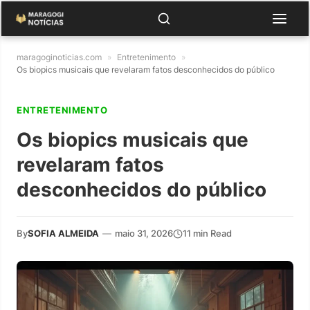
maragoginoticias.com
»
Entretenimento
»
Os biopics musicais que revelaram fatos desconhecidos do público
ENTRETENIMENTO
Os biopics musicais que
revelaram fatos
desconhecidos do público
By
SOFIA ALMEIDA
—
maio 31, 2026
11 min Read