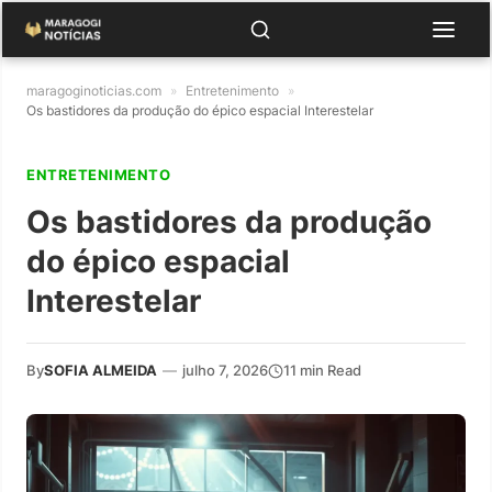
maragoginoticias.com
»
Entretenimento
»
Os bastidores da produção do épico espacial Interestelar
ENTRETENIMENTO
Os bastidores da produção
do épico espacial
Interestelar
By
SOFIA ALMEIDA
—
julho 7, 2026
11 min Read