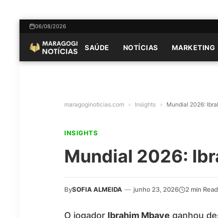
06/08/2026
SAÚDE
NOTÍCIAS
MARKETING
maragoginoticias.com
»
Insights
»
Mundial 2026: Ibr
INSIGHTS
Mundial 2026: Ib
By
SOFIA ALMEIDA
—
junho 23, 2026
2 min Read
O jogador
Ibrahim Mbaye
ganhou dest