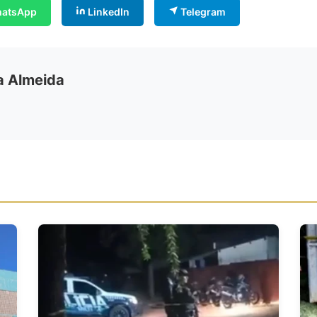
atsApp
LinkedIn
Telegram
ia Almeida