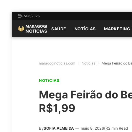
07/08/2026
SAÚDE
NOTÍCIAS
MARKETING
maragoginoticias.com
»
Notícias
»
Mega Feirão do Beb
NOTíCIAS
Mega Feirão do Beb
R$1,99
By
SOFIA ALMEIDA
—
maio 8, 2026
2 min Read