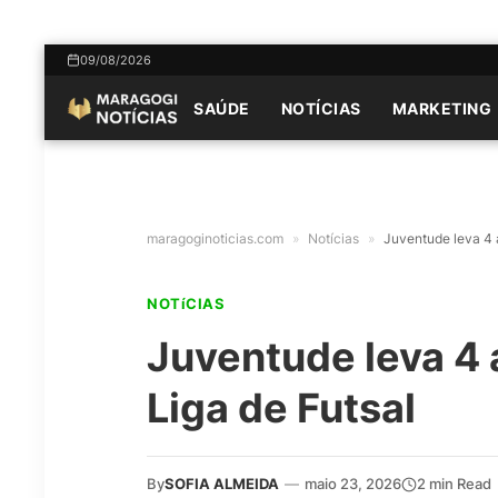
09/08/2026
SAÚDE
NOTÍCIAS
MARKETING
maragoginoticias.com
»
Notícias
»
Juventude leva 4 
NOTíCIAS
Juventude leva 4
Liga de Futsal
By
SOFIA ALMEIDA
—
maio 23, 2026
2 min Read