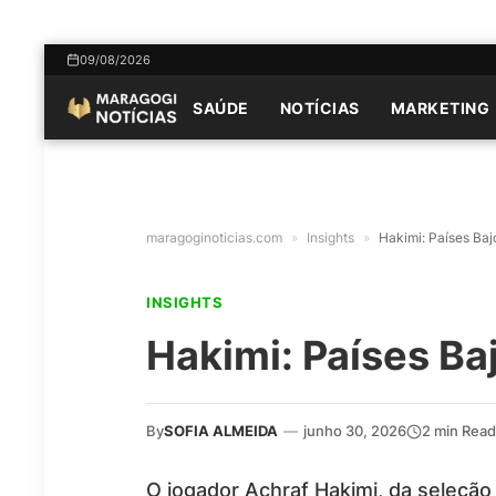
09/08/2026
SAÚDE
NOTÍCIAS
MARKETING
maragoginoticias.com
»
Insights
»
Hakimi: Países Baj
INSIGHTS
Hakimi: Países Ba
By
SOFIA ALMEIDA
—
junho 30, 2026
2 min Read
O jogador Achraf Hakimi, da seleç