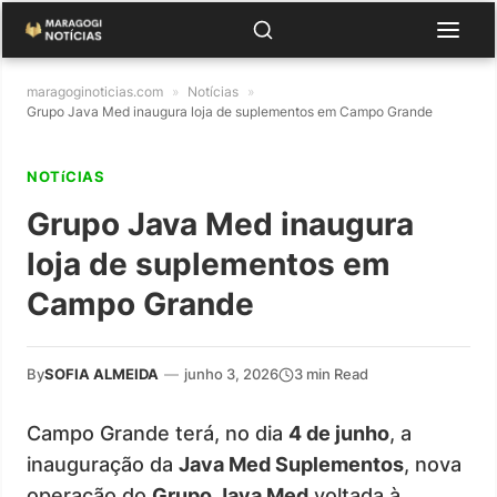
maragoginoticias.com
»
Notícias
»
Grupo Java Med inaugura loja de suplementos em Campo Grande
NOTíCIAS
Grupo Java Med inaugura
loja de suplementos em
Campo Grande
By
SOFIA ALMEIDA
—
junho 3, 2026
3 min Read
Campo Grande terá, no dia
4 de junho
, a
inauguração da
Java Med Suplementos
, nova
operação do
Grupo Java Med
voltada à