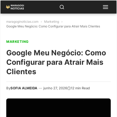
maragoginoticias.com
»
Marketing
»
Google Meu Negócio: Como Configurar para Atrair Mais Clientes
MARKETING
Google Meu Negócio: Como
Configurar para Atrair Mais
Clientes
By
SOFIA ALMEIDA
—
junho 27, 2026
12 min Read