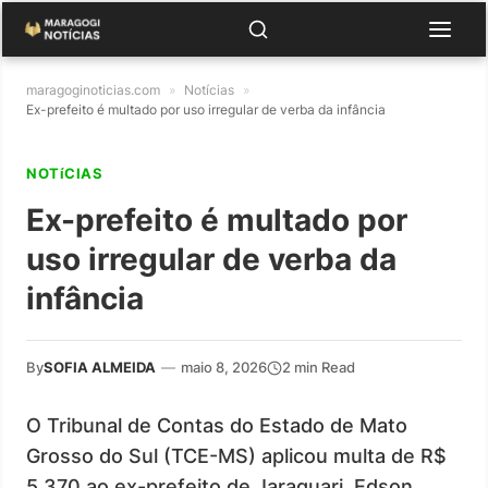
maragoginoticias.com
»
Notícias
»
Ex-prefeito é multado por uso irregular de verba da infância
NOTíCIAS
Ex-prefeito é multado por
uso irregular de verba da
infância
By
SOFIA ALMEIDA
—
maio 8, 2026
2 min Read
O Tribunal de Contas do Estado de Mato
Grosso do Sul (TCE-MS) aplicou multa de R$
5.370 ao ex-prefeito de Jaraguari, Edson