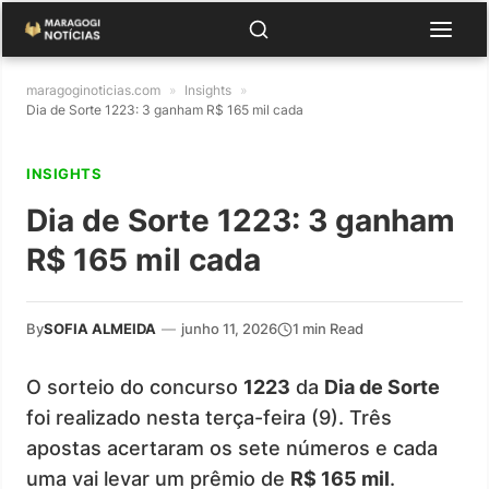
maragoginoticias.com
»
Insights
»
Dia de Sorte 1223: 3 ganham R$ 165 mil cada
INSIGHTS
Dia de Sorte 1223: 3 ganham
R$ 165 mil cada
By
SOFIA ALMEIDA
—
junho 11, 2026
1 min Read
O sorteio do concurso
1223
da
Dia de Sorte
foi realizado nesta terça-feira (9). Três
apostas acertaram os sete números e cada
uma vai levar um prêmio de
R$ 165 mil
.