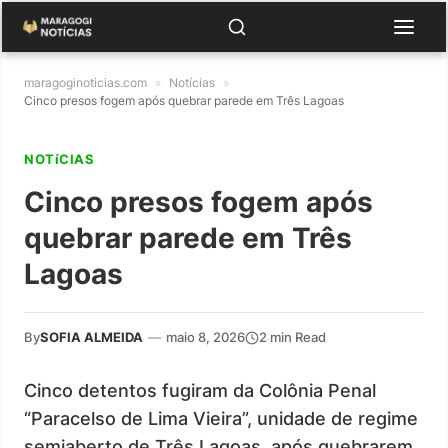
maragoginoticias.com
»
Notícias
»
Cinco presos fogem após quebrar parede em Três Lagoas
NOTíCIAS
Cinco presos fogem após
quebrar parede em Três
Lagoas
By
SOFIA ALMEIDA
—
maio 8, 2026
2 min Read
Cinco detentos fugiram da Colônia Penal
“Paracelso de Lima Vieira”, unidade de regime
semiaberto de Três Lagoas, após quebrarem