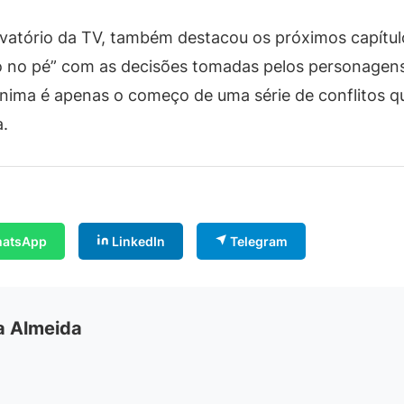
atório da TV, também destacou os próximos capítulos
 no pé” com as decisões tomadas pelos personagens e
nima é apenas o começo de uma série de conflitos qu
a.
atsApp
LinkedIn
Telegram
ia Almeida