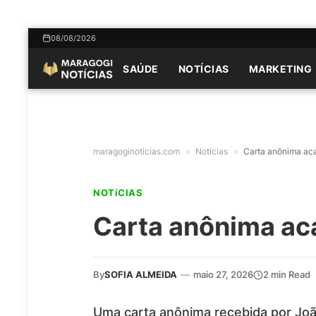
08/08/2026
SAÚDE
NOTÍCIAS
MARKETING
maragoginoticias.com
»
Notícias
»
Carta anônima ac
NOTíCIAS
Carta anônima ac
By
SOFIA ALMEIDA
—
maio 27, 2026
2 min Read
Uma carta anônima recebida por Joã