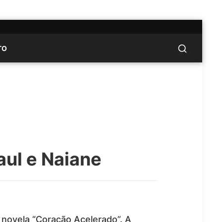
TO
ul e Naiane
novela “Coração Acelerado”. A