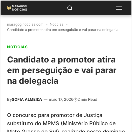
maragoginoticias.com
»
Notícias
»
Candidato a promotor atira em perseguição e vai parar na delegacia
NOTíCIAS
Candidato a promotor atira
em perseguição e vai parar
na delegacia
By
SOFIA ALMEIDA
—
maio 17, 2026
2 min Read
O concurso para promotor de Justiça
substituto do MPMS (Ministério Público de
Mato Grosso do Sul), realizado neste domingo