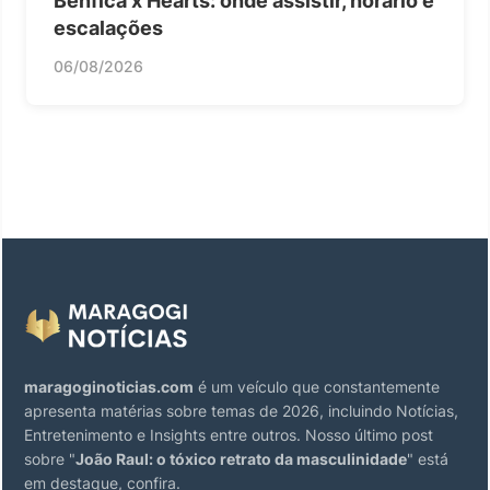
Benfica x Hearts: onde assistir, horário e
escalações
06/08/2026
maragoginoticias.com
é um veículo que constantemente
apresenta matérias sobre temas de 2026, incluindo Notícias,
Entretenimento e Insights entre outros. Nosso último post
sobre "
João Raul: o tóxico retrato da masculinidade
" está
em destaque, confira.