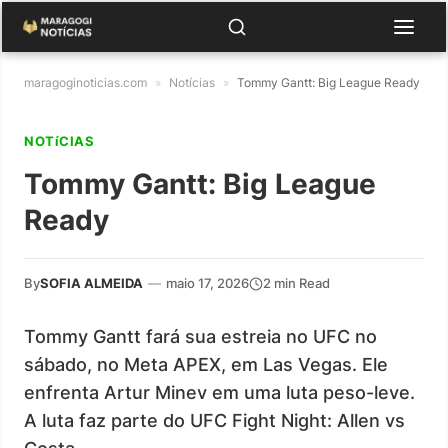
maragoginoticias.com
»
Notícias
»
Tommy Gantt: Big League Ready
NOTíCIAS
Tommy Gantt: Big League
Ready
By
SOFIA ALMEIDA
—
maio 17, 2026
2 min Read
Tommy Gantt fará sua estreia no UFC no
sábado, no Meta APEX, em Las Vegas. Ele
enfrenta Artur Minev em uma luta peso-leve.
A luta faz parte do UFC Fight Night: Allen vs