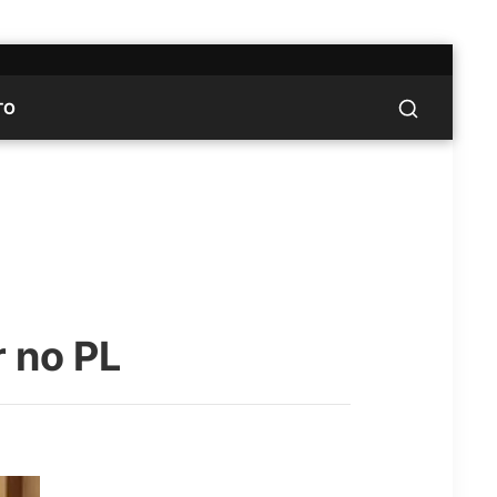
TO
r no PL