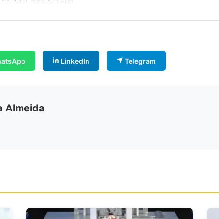
atsApp
LinkedIn
Telegram
ia Almeida