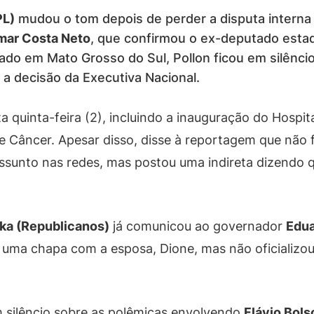
PL)
mudou o tom depois de perder a disputa interna 
mar Costa Neto
, que confirmou o ex-deputado esta
do em Mato Grosso do Sul, Pollon ficou em silêncio
 a decisão da Executiva Nacional.
a quinta-feira (2), incluindo a inauguração do Hospi
 de Câncer. Apesar disso, disse à reportagem que não 
sunto nas redes, mas postou uma indireta dizendo qu
ka (Republicanos)
já comunicou ao governador
Edua
 uma chapa com a esposa, Dione, mas não oficializou
 silêncio sobre as polêmicas envolvendo
Flávio Bols