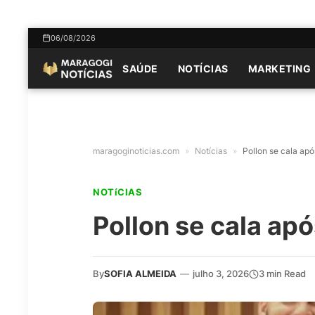
06/08/2026
SAÚDE
NOTÍCIAS
MARKETING
maragoginoticias.com
»
Notícias
»
Pollon se cala ap
NOTíCIAS
Pollon se cala ap
By
SOFIA ALMEIDA
—
julho 3, 2026
3 min Read