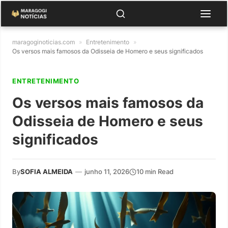
maragoginoticias.com
»
Entretenimento
»
Os versos mais famosos da Odisseia de Homero e seus significados
ENTRETENIMENTO
Os versos mais famosos da
Odisseia de Homero e seus
significados
By
SOFIA ALMEIDA
—
junho 11, 2026
10 min Read