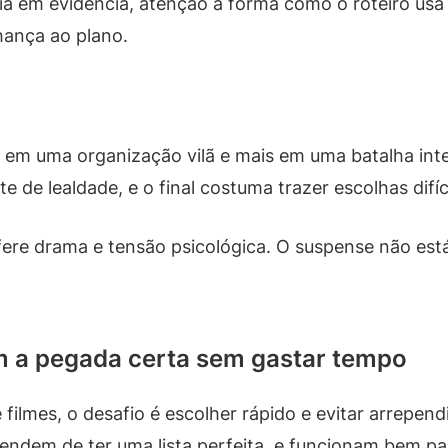
a em evidência, atenção à forma como o roteiro usa 
hança ao plano.
 em uma organização vilã e mais em uma batalha int
e de lealdade, e o final costuma trazer escolhas difíc
ere drama e tensão psicológica. O suspense não está
m a pegada certa sem gastar tempo
filmes, o desafio é escolher rápido e evitar arrepen
ependem de ter uma lista perfeita, e funcionam bem p