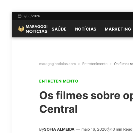
07/08/2026
SAÚDE
NOTÍCIAS
MARKETING
maragoginoticias.com
»
Entretenimento
»
Os filmes 
ENTRETENIMENTO
Os filmes sobre 
Central
By
SOFIA ALMEIDA
—
maio 16, 2026
10 min Read