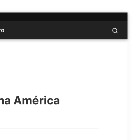
TO
 na América