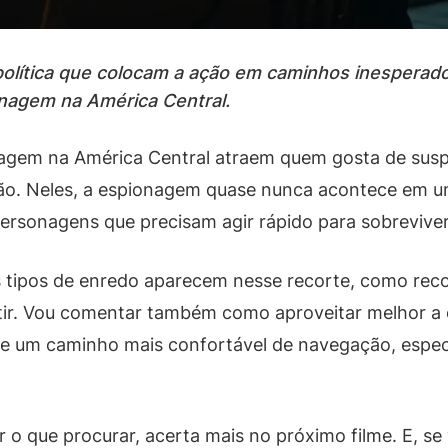
 política que colocam a ação em caminhos inesperad
nagem na América Central.
nagem na América Central atraem quem gosta de susp
são. Neles, a espionagem quase nunca acontece em u
 personagens que precisam agir rápido para sobreviver
is tipos de enredo aparecem nesse recorte, como rec
tir. Vou comentar também como aproveitar melhor a e
e e um caminho mais confortável de navegação, esp
r o que procurar, acerta mais no próximo filme. E, s