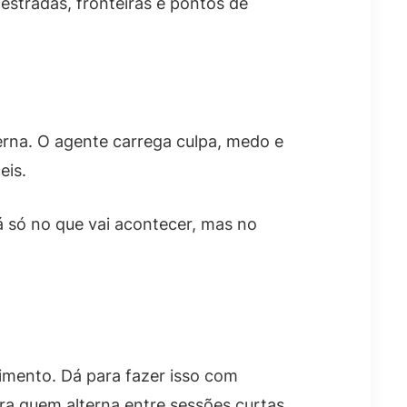
estradas, fronteiras e pontos de
erna. O agente carrega culpa, medo e
eis.
 só no que vai acontecer, mas no
dimento. Dá para fazer isso com
ara quem alterna entre sessões curtas