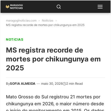
maragoginoticias.com
»
Notícias
»
MS registra recorde de mortes por chikungunya em 2025
NOTíCIAS
MS registra recorde de
mortes por chikungunya em
2025
By
SOFIA ALMEIDA
—
maio 30, 2026
2 min Read
Mato Grosso do Sul registrou 21 mortes por
chikungunya em 2026, o maior número desde
o início do monitoramento em 2015. Os dados