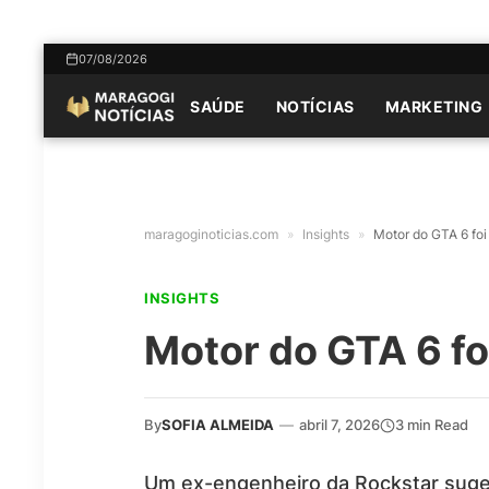
07/08/2026
SAÚDE
NOTÍCIAS
MARKETING
maragoginoticias.com
»
Insights
»
Motor do GTA 6 foi 
INSIGHTS
Motor do GTA 6 fo
By
SOFIA ALMEIDA
—
abril 7, 2026
3 min Read
Um ex-engenheiro da Rockstar suge