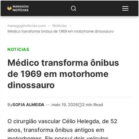
maragoginoticias.com
»
Notícias
»
Médico transforma ônibus de 1969 em motorhome dinossauro
NOTíCIAS
Médico transforma ônibus
de 1969 em motorhome
dinossauro
By
SOFIA ALMEIDA
—
maio 19, 2026
2 min Read
O cirurgião vascular Célio Helegda, de 52
anos, transforma ônibus antigos em
motorhomes. Ele possui dois veículos