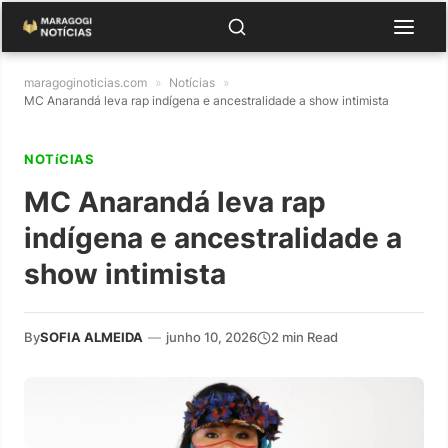
maragoginoticias.com
»
Notícias
»
MC Anarandá leva rap indígena e ancestralidade a show intimista
NOTíCIAS
MC Anarandá leva rap
indígena e ancestralidade a
show intimista
By
SOFIA ALMEIDA
—
junho 10, 2026
2 min Read