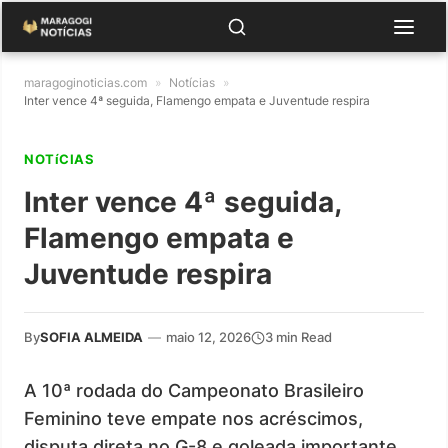
maragoginoticias.com
»
Notícias
»
Inter vence 4ª seguida, Flamengo empata e Juventude respira
NOTíCIAS
Inter vence 4ª seguida,
Flamengo empata e
Juventude respira
By
SOFIA ALMEIDA
—
maio 12, 2026
3 min Read
A 10ª rodada do Campeonato Brasileiro
Feminino teve empate nos acréscimos,
disputa direta no G-8 e goleada importante