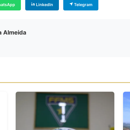
atsApp
LinkedIn
Telegram
ia Almeida