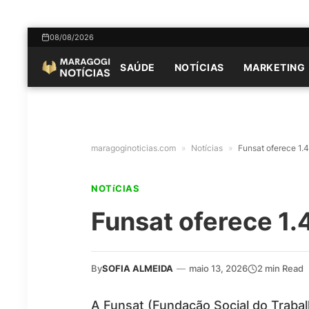
08/08/2026
SAÚDE
NOTÍCIAS
MARKETING
maragoginoticias.com
»
Notícias
»
Funsat oferece 1
NOTíCIAS
Funsat oferece 1
By
SOFIA ALMEIDA
—
maio 13, 2026
2 min Read
A Funsat (Fundação Social do Traba