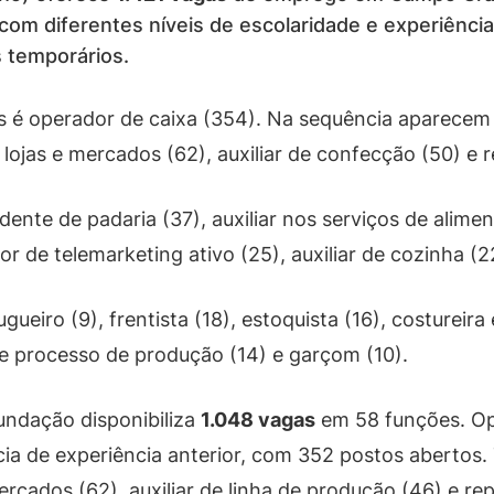
m diferentes níveis de escolaridade e experiência
 temporários.
 operador de caixa (354). Na sequência aparecem aux
lojas e mercados (62), auxiliar de confecção (50) e 
te de padaria (37), auxiliar nos serviços de alimen
 de telemarketing ativo (25), auxiliar de cozinha (22
ueiro (9), frentista (18), estoquista (16), costureira
de processo de produção (14) e garçom (10).
undação disponibiliza
1.048 vagas
em 58 funções. Op
ia de experiência anterior, com 352 postos abertos.
ercados (62), auxiliar de linha de produção (46) e re