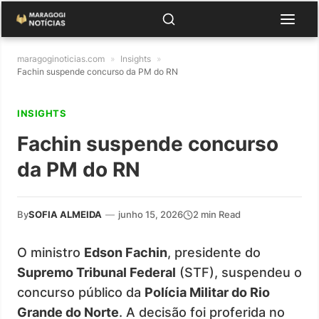
maragoginoticias.com
»
Insights
»
Fachin suspende concurso da PM do RN
INSIGHTS
Fachin suspende concurso
da PM do RN
By
SOFIA ALMEIDA
—
junho 15, 2026
2 min Read
O ministro
Edson Fachin
, presidente do
Supremo Tribunal Federal
(STF), suspendeu o
concurso público da
Polícia Militar do Rio
Grande do Norte
. A decisão foi proferida no