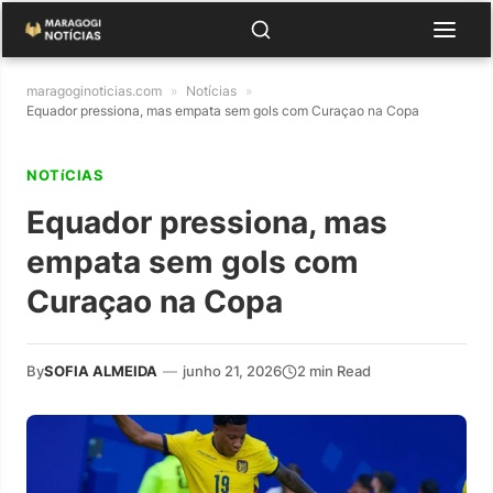
maragoginoticias.com
»
Notícias
»
Equador pressiona, mas empata sem gols com Curaçao na Copa
NOTíCIAS
Equador pressiona, mas
empata sem gols com
Curaçao na Copa
By
SOFIA ALMEIDA
—
junho 21, 2026
2 min Read