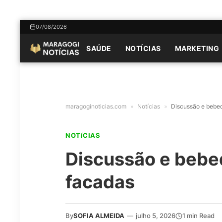
07/08/2026
SAÚDE
NOTÍCIAS
MARKETING
maragoginoticias.com
»
Notícias
»
Discussão e bebe
NOTíCIAS
Discussão e bebe
facadas
By
SOFIA ALMEIDA
—
julho 5, 2026
1 min Read