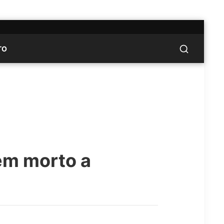
TO
em morto a