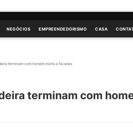
NEGÓCIOS
EMPREENDEDORISMO
CASA
CONTA
deira terminam com homem morto a facadas
deira terminam com hom