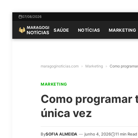
07/08/2026
SAÚDE
NOTÍCIAS
MARKETING
maragoginoticias.com
»
Marketing
»
Como programar 
MARKETING
Como programar t
única vez
By
SOFIA ALMEIDA
—
junho 4, 2026
11 min Read