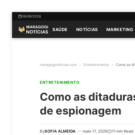
09/08/2026
SAÚDE
NOTÍCIAS
MARKETING
maragoginoticias.com
»
Entretenimento
»
Como as di
ENTRETENIMENTO
Como as ditadura
de espionagem
By
SOFIA ALMEIDA
—
maio 17, 2026
11 min Read