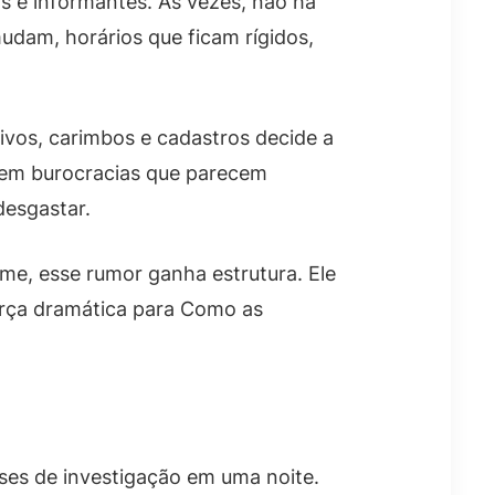
s e informantes. Às vezes, não há
udam, horários que ficam rígidos,
vos, carimbos e cadastros decide a
 em burocracias que parecem
desgastar.
me, esse rumor ganha estrutura. Ele
força dramática para Como as
es de investigação em uma noite.