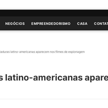
NEGÓCIOS
EMPREENDEDORISMO
CASA
CONTA
taduras latino-americanas aparecem nos filmes de espionagem
s latino-americanas apar