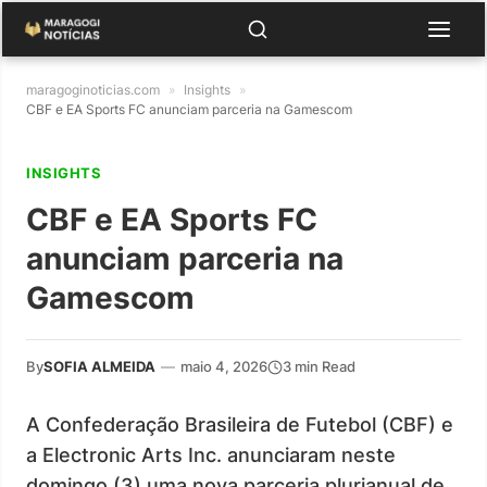
maragoginoticias.com
»
Insights
»
CBF e EA Sports FC anunciam parceria na Gamescom
INSIGHTS
CBF e EA Sports FC
anunciam parceria na
Gamescom
By
SOFIA ALMEIDA
—
maio 4, 2026
3 min Read
A Confederação Brasileira de Futebol (CBF) e
a Electronic Arts Inc. anunciaram neste
domingo (3) uma nova parceria plurianual de