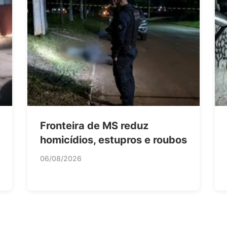
Fronteira de MS reduz
homicídios, estupros e roubos
06/08/2026