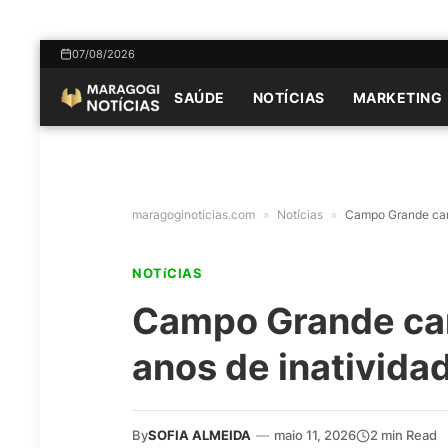
07/08/2026
SAÚDE
NOTÍCIAS
MARKETING
maragoginoticias.com
»
Notícias
»
Campo Grande canc
NOTíCIAS
Campo Grande can
anos de inativida
By
SOFIA ALMEIDA
—
maio 11, 2026
2 min Read