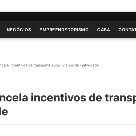
NEGÓCIOS
EMPREENDEDORISMO
CASA
CONTA
ela incentivos de transporte após 12 anos de inatividade
cela incentivos de trans
de