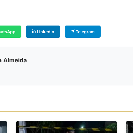
atsApp
LinkedIn
Telegram
ia Almeida