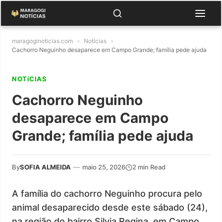
maragoginoticias.com
»
Notícias
»
Cachorro Neguinho desaparece em Campo Grande; família pede ajuda
NOTíCIAS
Cachorro Neguinho
desaparece em Campo
Grande; família pede ajuda
By
SOFIA ALMEIDA
—
maio 25, 2026
2 min Read
A família do cachorro Neguinho procura pelo
animal desaparecido desde este sábado (24),
na região do bairro Silvia Regina, em Campo