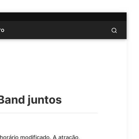
TO
Band juntos
horário modificado. A atração,