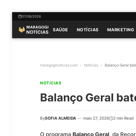
07/08/2026
SAÚDE
NOTÍCIAS
MARKETING
maragoginoticias.com
»
Notícias
»
Balanço Geral bat
NOTíCIAS
Balanço Geral bat
By
SOFIA ALMEIDA
—
maio 27, 2026
2 min Read
O programa
Balanço Geral
, da Reco