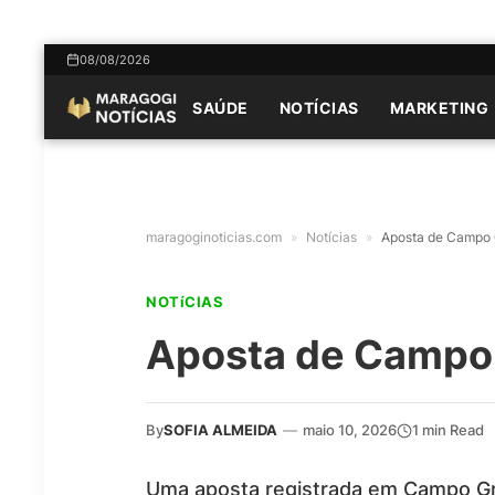
08/08/2026
SAÚDE
NOTÍCIAS
MARKETING
maragoginoticias.com
»
Notícias
»
Aposta de Campo G
NOTíCIAS
Aposta de Campo 
By
SOFIA ALMEIDA
—
maio 10, 2026
1 min Read
Uma aposta registrada em Campo Gr