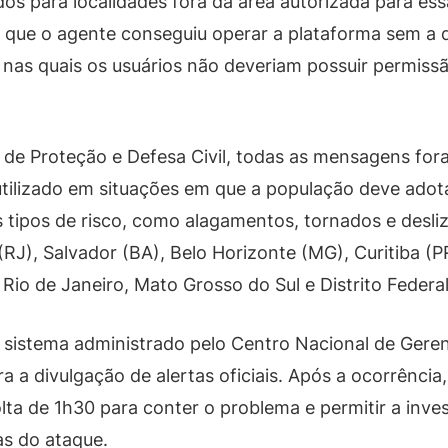
dos para localidades fora da área autorizada para ess
e que o agente conseguiu operar a plataforma sem a de
s nas quais os usuários não deveriam possuir permiss
de Proteção e Defesa Civil, todas as mensagens fora
 utilizado em situações em que a população deve adot
s tipos de risco, como alagamentos, tornados e desl
(RJ), Salvador (BA), Belo Horizonte (MG), Curitiba (P
 Rio de Janeiro, Mato Grosso do Sul e Distrito Federal
 sistema administrado pelo Centro Nacional de Gere
a a divulgação de alertas oficiais. Após a ocorrência, 
lta de 1h30 para conter o problema e permitir a invest
as do ataque.