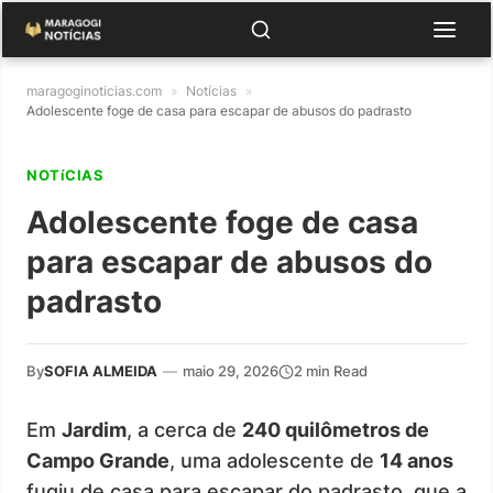
maragoginoticias.com
»
Notícias
»
Adolescente foge de casa para escapar de abusos do padrasto
NOTíCIAS
Adolescente foge de casa
para escapar de abusos do
padrasto
By
SOFIA ALMEIDA
—
maio 29, 2026
2 min Read
Em
Jardim
, a cerca de
240 quilômetros de
Campo Grande
, uma adolescente de
14 anos
fugiu de casa para escapar do padrasto, que a