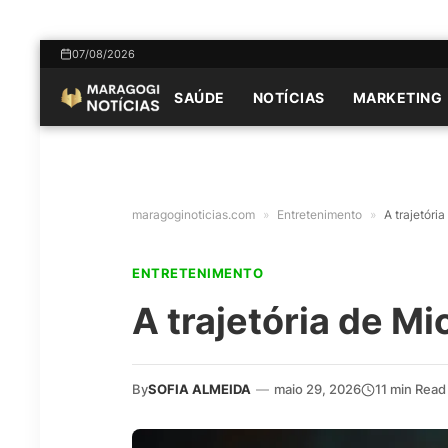
07/08/2026
SAÚDE
NOTÍCIAS
MARKETING
maragoginoticias.com
»
Entretenimento
»
A trajetóri
ENTRETENIMENTO
A trajetória de M
By
SOFIA ALMEIDA
—
maio 29, 2026
11 min Read